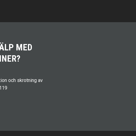
JÄLP MED
INER?
ion och skrotning av
.119