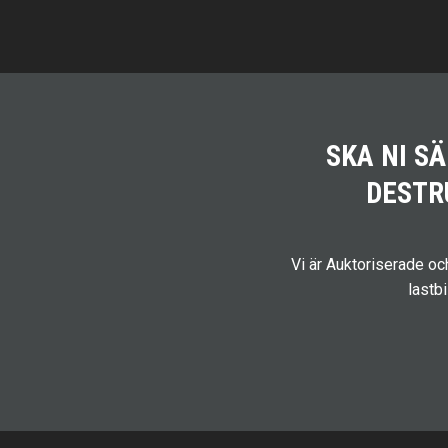
SKA NI S
DESTR
Vi är Auktoriserade o
lastb