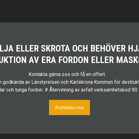
ÄLJA ELLER SKROTA OCH BEHÖVER H
UKTION AV ERA FORDON ELLER MASK
Kontakta gärna oss och få en offert.
ch godkända av Länstyrelsen och Karlskrona Kommun för destrukt
ilar och tunga fordon. # Återvinning av avfall verksamhetskod 90
Kontakta oss