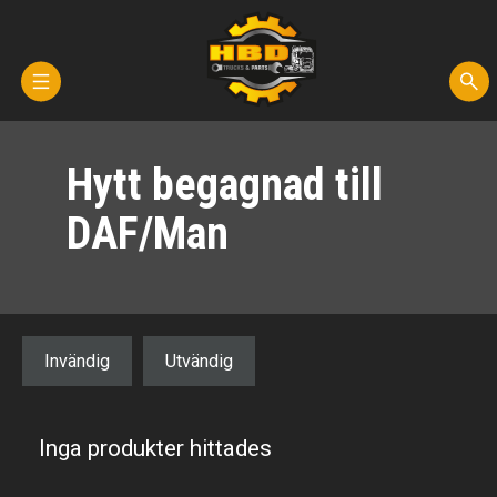
Hem
Hytt begagnad till
Kontakta oss
DAF/Man
Reservdelar
Fordon för demontering
Invändig
Utvändig
Transporter
Om oss
Inga produkter hittades