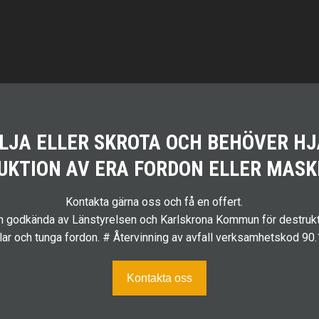
ÄLJA ELLER SKROTA OCH BEHÖVER H
UKTION AV ERA FORDON ELLER MASK
Kontakta gärna oss och få en offert.
ch godkända av Länstyrelsen och Karlskrona Kommun för destrukt
ilar och tunga fordon. # Återvinning av avfall verksamhetskod 90
Kontakta oss