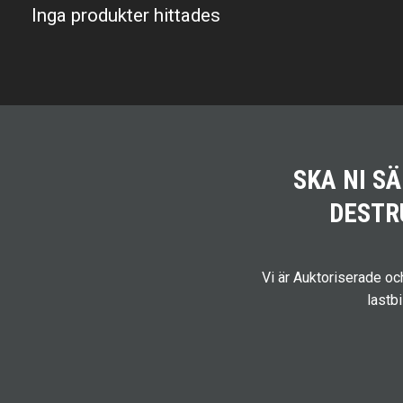
Inga produkter hittades
SKA NI S
DESTR
Vi är Auktoriserade o
lastb