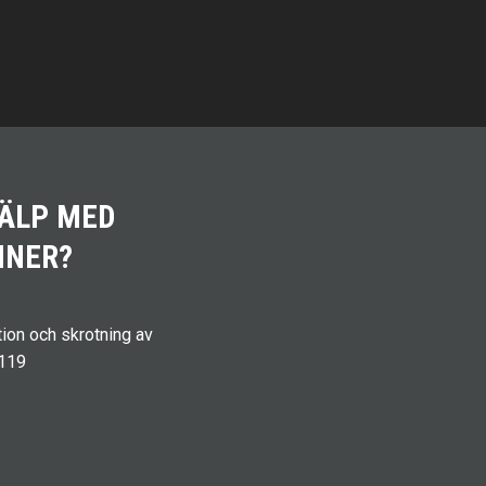
JÄLP MED
INER?
ion och skrotning av
.119