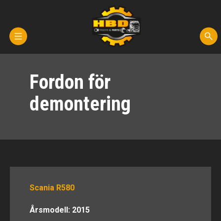
Hem
Fordon för
Kontakta oss
demontering
Reservdelar
Fordon för demontering
Transporter
Scania R580
Om oss
Årsmodell: 2015