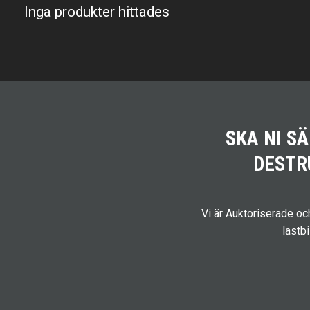
Inga produkter hittades
SKA NI S
DESTR
Vi är Auktoriserade o
lastb