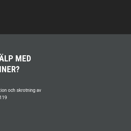
JÄLP MED
INER?
ion och skrotning av
.119