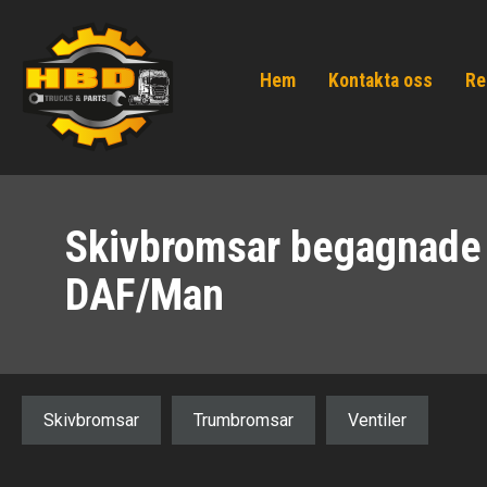
Hem
Kontakta oss
Re
Skivbromsar begagnade t
DAF/Man
Skivbromsar
Trumbromsar
Ventiler