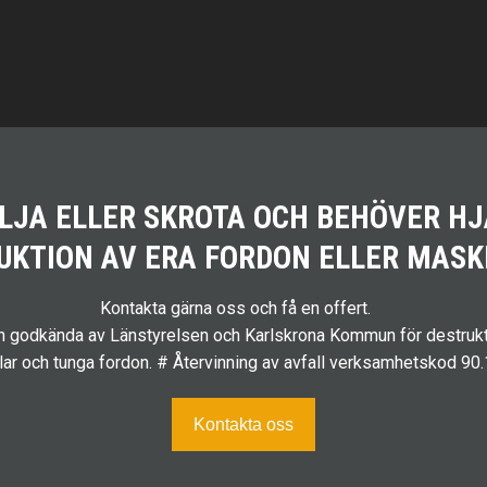
ÄLJA ELLER SKROTA OCH BEHÖVER H
UKTION AV ERA FORDON ELLER MASK
Kontakta gärna oss och få en offert.
ch godkända av Länstyrelsen och Karlskrona Kommun för destrukt
ilar och tunga fordon. # Återvinning av avfall verksamhetskod 90
Kontakta oss