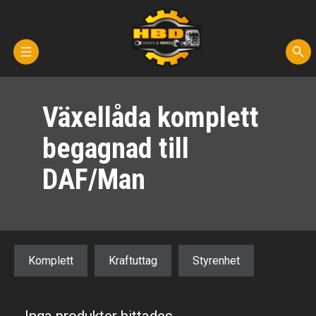
Hem
Växellåda komplett
Kontakta oss
begagnad till
Reservdelar
DAF/Man
Fordon för demontering
Transporter
Komplett
Kraftuttag
Styrenhet
Om oss