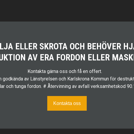
ÄLJA ELLER SKROTA OCH BEHÖVER H
UKTION AV ERA FORDON ELLER MASK
Kontakta gärna oss och få en offert.
ch godkända av Länstyrelsen och Karlskrona Kommun för destrukt
ilar och tunga fordon. # Återvinning av avfall verksamhetskod 90
Kontakta oss