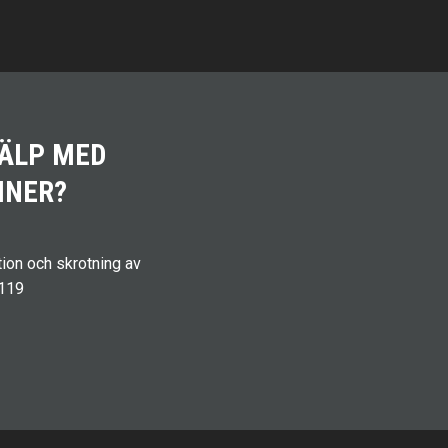
JÄLP MED
INER?
ion och skrotning av
.119