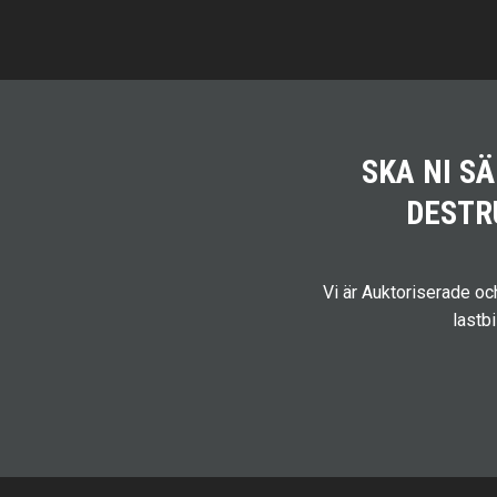
SKA NI S
DESTR
Vi är Auktoriserade o
lastb