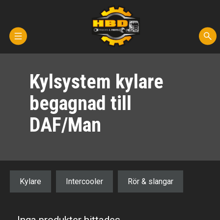
Hem
Kylsystem kylare
Kontakta oss
begagnad till
Reservdelar
DAF/Man
Fordon för demontering
Transporter
Kylare
Intercooler
Rör & slangar
Om oss