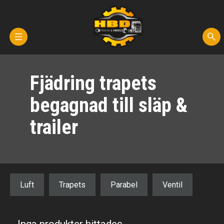
Hem
Fjädring trapets
Kontakta oss
begagnad till släp &
Reservdelar
trailer
Fordon för demontering
Transporter
Luft
Trapets
Parabel
Ventil
Om oss